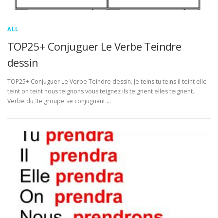
ALL
TOP25+ Conjuguer Le Verbe Teindre
dessin
TOP25+ Conjuguer Le Verbe Teindre dessin. Je teins tu teins il teint elle
teint on teint nous teignons vous teignez ils teignent elles teignent.
Verbe du 3e groupe se conjuguant …