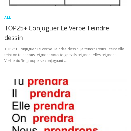
ALL
TOP25+ Conjuguer Le Verbe Teindre
dessin
TOP25+ Conjuguer Le Verbe Teindre dessin. Je teins tu teins il teint elle
teint on teint nous teignons vous teignez ils teignent elles teignent.
Verbe du 3e groupe se conjuguant …