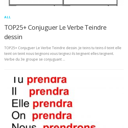
ALL
TOP25+ Conjuguer Le Verbe Teindre
dessin
TOP25+ Conjuguer Le Verbe Teindre dessin. Je teins tu teins il teint elle
teint on teint nous teignons vous teignez ils teignent elles teignent.
Verbe du 3e groupe se conjuguant …