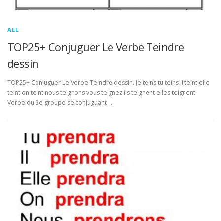
ALL
TOP25+ Conjuguer Le Verbe Teindre
dessin
TOP25+ Conjuguer Le Verbe Teindre dessin. Je teins tu teins il teint elle
teint on teint nous teignons vous teignez ils teignent elles teignent.
Verbe du 3e groupe se conjuguant …