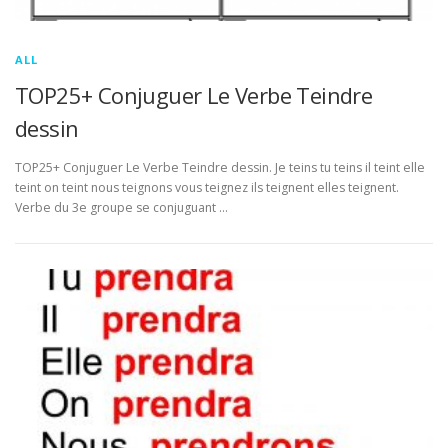
ALL
TOP25+ Conjuguer Le Verbe Teindre
dessin
TOP25+ Conjuguer Le Verbe Teindre dessin. Je teins tu teins il teint elle
teint on teint nous teignons vous teignez ils teignent elles teignent.
Verbe du 3e groupe se conjuguant …