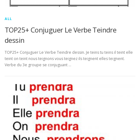
ALL
TOP25+ Conjuguer Le Verbe Teindre
dessin
TOP25+ Conjuguer Le Verbe Teindre dessin. Je teins tu teins il teint elle
teint on teint nous teignons vous teignez ils teignent elles teignent.
Verbe du 3e groupe se conjuguant …