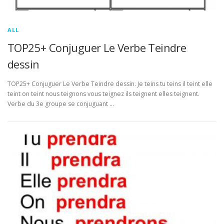
ALL
TOP25+ Conjuguer Le Verbe Teindre
dessin
TOP25+ Conjuguer Le Verbe Teindre dessin. Je teins tu teins il teint elle
teint on teint nous teignons vous teignez ils teignent elles teignent.
Verbe du 3e groupe se conjuguant …