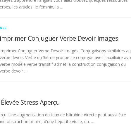
sayez d'apprendre l'anglais vous allez trouvez quelques ressources
rbes, les articles, le féminin, la …
ALL
imprimer Conjuguer Verbe Devoir Images
imprimer Conjuguer Verbe Devoir Images. Conjugaisons similaires au
verbe devoir. Verbe du 3ième groupe se conjugue avec l'auxiliaire avo
verbe modèle verbe transitif admet la construction conjugaison du
verbe devoir …
 Élevée Stress Aperçu
rçu. Une augmentation du taux de bilirubine directe peut aussi être
 obstruction biliaire, d'une hépatite virale, du. …