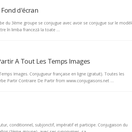
 Fond d'écran
be du 3ème groupe se conjugue avec avoir se conjugue sur le modèl
tre în limba franceză la toate …
Partir A Tout Les Temps Images
emps Images. Conjugueur française en ligne (gratuit). Toutes les
rbe Partir Contraire De Partir from www.conjugaisons.net …
tur, conditionnel, subjonctif, impératif et participe. Conjugaison du
 falloir (3ème groupe), avec ses synonymes, sa …