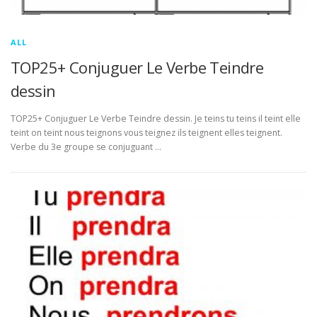
ALL
TOP25+ Conjuguer Le Verbe Teindre
dessin
TOP25+ Conjuguer Le Verbe Teindre dessin. Je teins tu teins il teint elle
teint on teint nous teignons vous teignez ils teignent elles teignent.
Verbe du 3e groupe se conjuguant …