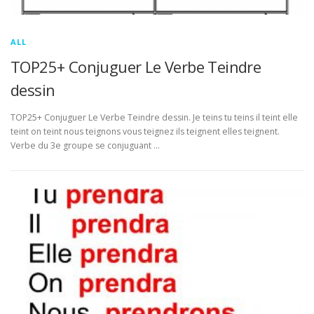
ALL
TOP25+ Conjuguer Le Verbe Teindre
dessin
TOP25+ Conjuguer Le Verbe Teindre dessin. Je teins tu teins il teint elle
teint on teint nous teignons vous teignez ils teignent elles teignent.
Verbe du 3e groupe se conjuguant …