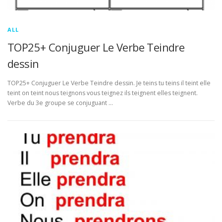
ALL
TOP25+ Conjuguer Le Verbe Teindre
dessin
TOP25+ Conjuguer Le Verbe Teindre dessin. Je teins tu teins il teint elle
teint on teint nous teignons vous teignez ils teignent elles teignent.
Verbe du 3e groupe se conjuguant …