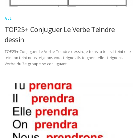
ALL
TOP25+ Conjuguer Le Verbe Teindre
dessin
TOP25+ Conjuguer Le Verbe Teindre dessin. Je teins tu teins il teint elle
teint on teint nous teignons vous teignez ils teignent elles teignent.
Verbe du 3e groupe se conjuguant …