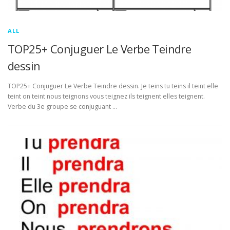
ALL
TOP25+ Conjuguer Le Verbe Teindre
dessin
TOP25+ Conjuguer Le Verbe Teindre dessin. Je teins tu teins il teint elle
teint on teint nous teignons vous teignez ils teignent elles teignent.
Verbe du 3e groupe se conjuguant …