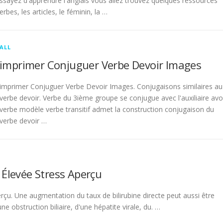
sayez d'apprendre l'anglais vous allez trouvez quelques ressources
rbes, les articles, le féminin, la …
ALL
imprimer Conjuguer Verbe Devoir Images
imprimer Conjuguer Verbe Devoir Images. Conjugaisons similaires au
verbe devoir. Verbe du 3ième groupe se conjugue avec l'auxiliaire avo
verbe modèle verbe transitif admet la construction conjugaison du
verbe devoir …
 Élevée Stress Aperçu
rçu. Une augmentation du taux de bilirubine directe peut aussi être
 obstruction biliaire, d'une hépatite virale, du. …