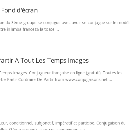
 Fond d'écran
be du 3ème groupe se conjugue avec avoir se conjugue sur le modèl
tre în limba franceză la toate …
Partir A Tout Les Temps Images
emps Images. Conjugueur française en ligne (gratuit). Toutes les
rbe Partir Contraire De Partir from www.conjugaisons.net …
tur, conditionnel, subjonctif, impératif et participe. Conjugaison du
 falloir (3ème groupe), avec ses synonymes, sa …