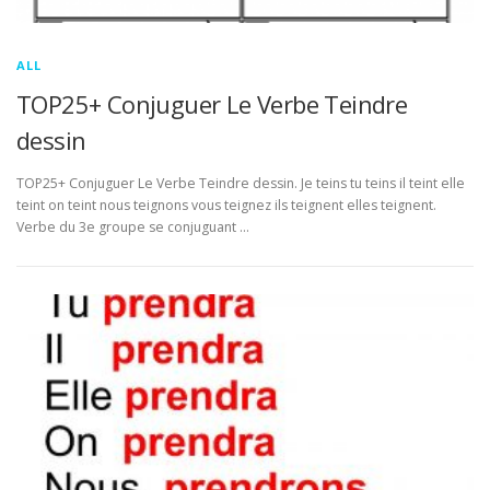
ALL
TOP25+ Conjuguer Le Verbe Teindre
dessin
TOP25+ Conjuguer Le Verbe Teindre dessin. Je teins tu teins il teint elle
teint on teint nous teignons vous teignez ils teignent elles teignent.
Verbe du 3e groupe se conjuguant …