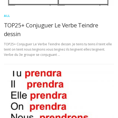
ALL
TOP25+ Conjuguer Le Verbe Teindre
dessin
TOP25+ Conjuguer Le Verbe Teindre dessin. Je teins tu teins il teint elle
teint on teint nous teignons vous teignez ils teignent elles teignent.
Verbe du 3e groupe se conjuguant …