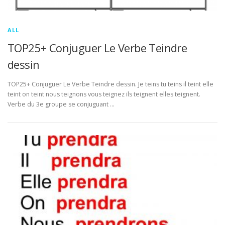
ALL
TOP25+ Conjuguer Le Verbe Teindre
dessin
TOP25+ Conjuguer Le Verbe Teindre dessin. Je teins tu teins il teint elle
teint on teint nous teignons vous teignez ils teignent elles teignent.
Verbe du 3e groupe se conjuguant …