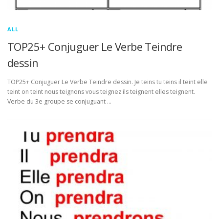
ALL
TOP25+ Conjuguer Le Verbe Teindre
dessin
TOP25+ Conjuguer Le Verbe Teindre dessin. Je teins tu teins il teint elle
teint on teint nous teignons vous teignez ils teignent elles teignent.
Verbe du 3e groupe se conjuguant …