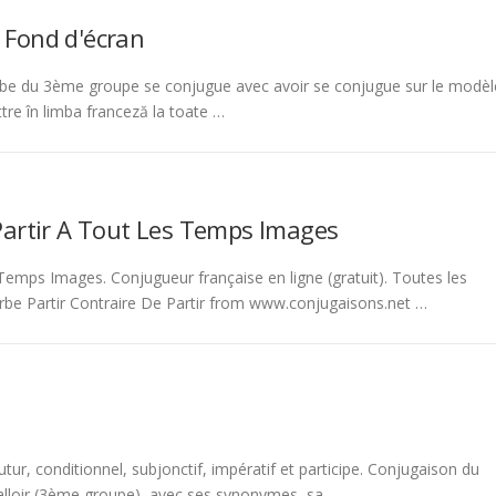
 Fond d'écran
be du 3ème groupe se conjugue avec avoir se conjugue sur le modèl
tre în limba franceză la toate …
Partir A Tout Les Temps Images
emps Images. Conjugueur française en ligne (gratuit). Toutes les
rbe Partir Contraire De Partir from www.conjugaisons.net …
tur, conditionnel, subjonctif, impératif et participe. Conjugaison du
 falloir (3ème groupe), avec ses synonymes, sa …