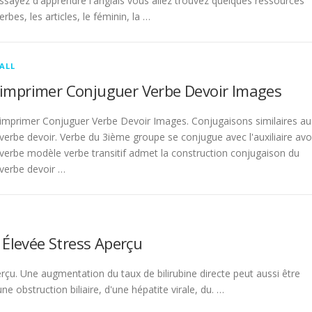
sayez d'apprendre l'anglais vous allez trouvez quelques ressources
rbes, les articles, le féminin, la …
ALL
imprimer Conjuguer Verbe Devoir Images
imprimer Conjuguer Verbe Devoir Images. Conjugaisons similaires au
verbe devoir. Verbe du 3ième groupe se conjugue avec l'auxiliaire avo
verbe modèle verbe transitif admet la construction conjugaison du
verbe devoir …
 Élevée Stress Aperçu
rçu. Une augmentation du taux de bilirubine directe peut aussi être
 obstruction biliaire, d'une hépatite virale, du. …