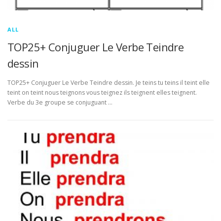
ALL
TOP25+ Conjuguer Le Verbe Teindre
dessin
TOP25+ Conjuguer Le Verbe Teindre dessin. Je teins tu teins il teint elle
teint on teint nous teignons vous teignez ils teignent elles teignent.
Verbe du 3e groupe se conjuguant …