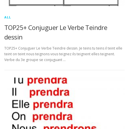
ALL
TOP25+ Conjuguer Le Verbe Teindre
dessin
TOP25+ Conjuguer Le Verbe Teindre dessin. Je teins tu teins il teint elle
teint on teint nous teignons vous teignez ils teignent elles teignent.
Verbe du 3e groupe se conjuguant …