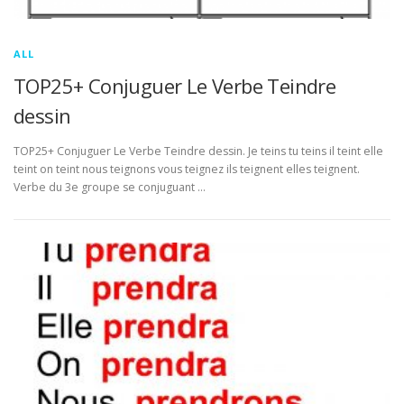
ALL
TOP25+ Conjuguer Le Verbe Teindre
dessin
TOP25+ Conjuguer Le Verbe Teindre dessin. Je teins tu teins il teint elle
teint on teint nous teignons vous teignez ils teignent elles teignent.
Verbe du 3e groupe se conjuguant …