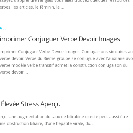
sayez d'apprendre l'anglais vous allez trouvez quelques ressources
rbes, les articles, le féminin, la …
ALL
imprimer Conjuguer Verbe Devoir Images
imprimer Conjuguer Verbe Devoir Images. Conjugaisons similaires au
verbe devoir. Verbe du 3ième groupe se conjugue avec l'auxiliaire avo
verbe modèle verbe transitif admet la construction conjugaison du
verbe devoir …
 Élevée Stress Aperçu
rçu. Une augmentation du taux de bilirubine directe peut aussi être
 obstruction biliaire, d'une hépatite virale, du. …