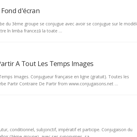
 Fond d'écran
be du 3ème groupe se conjugue avec avoir se conjugue sur le modèl
tre în limba franceză la toate …
Partir A Tout Les Temps Images
emps Images. Conjugueur française en ligne (gratuit). Toutes les
rbe Partir Contraire De Partir from www.conjugaisons.net …
tur, conditionnel, subjonctif, impératif et participe. Conjugaison du
 falloir (3ème groupe), avec ses synonymes, sa …