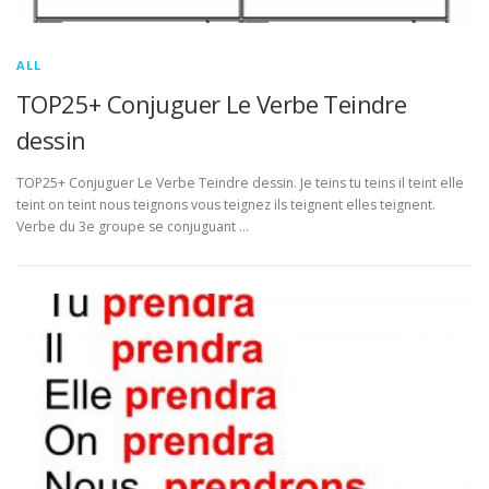
ALL
TOP25+ Conjuguer Le Verbe Teindre
dessin
TOP25+ Conjuguer Le Verbe Teindre dessin. Je teins tu teins il teint elle
teint on teint nous teignons vous teignez ils teignent elles teignent.
Verbe du 3e groupe se conjuguant …