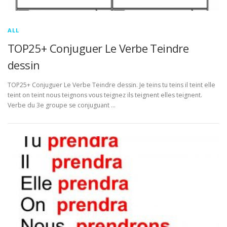
ALL
TOP25+ Conjuguer Le Verbe Teindre
dessin
TOP25+ Conjuguer Le Verbe Teindre dessin. Je teins tu teins il teint elle
teint on teint nous teignons vous teignez ils teignent elles teignent.
Verbe du 3e groupe se conjuguant …