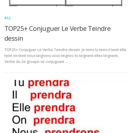
ALL
TOP25+ Conjuguer Le Verbe Teindre
dessin
TOP25+ Conjuguer Le Verbe Teindre dessin. Je teins tu teins il teint elle
teint on teint nous teignons vous teignez ils teignent elles teignent.
Verbe du 3e groupe se conjuguant …