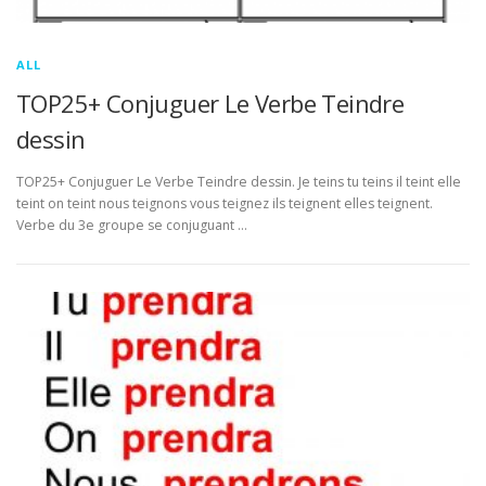
ALL
TOP25+ Conjuguer Le Verbe Teindre
dessin
TOP25+ Conjuguer Le Verbe Teindre dessin. Je teins tu teins il teint elle
teint on teint nous teignons vous teignez ils teignent elles teignent.
Verbe du 3e groupe se conjuguant …