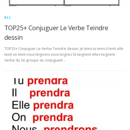
ALL
TOP25+ Conjuguer Le Verbe Teindre
dessin
TOP25+ Conjuguer Le Verbe Teindre dessin. Je teins tu teins il teint elle
teint on teint nous teignons vous teignez ils teignent elles teignent.
Verbe du 3e groupe se conjuguant …