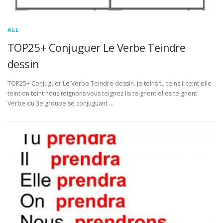
ALL
TOP25+ Conjuguer Le Verbe Teindre
dessin
TOP25+ Conjuguer Le Verbe Teindre dessin. Je teins tu teins il teint elle
teint on teint nous teignons vous teignez ils teignent elles teignent.
Verbe du 3e groupe se conjuguant …