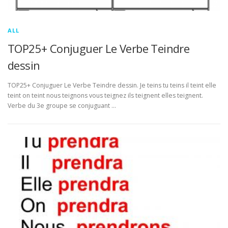
ALL
TOP25+ Conjuguer Le Verbe Teindre
dessin
TOP25+ Conjuguer Le Verbe Teindre dessin. Je teins tu teins il teint elle
teint on teint nous teignons vous teignez ils teignent elles teignent.
Verbe du 3e groupe se conjuguant …