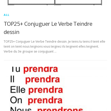
ALL
TOP25+ Conjuguer Le Verbe Teindre
dessin
TOP25+ Conjuguer Le Verbe Teindre dessin. Je teins tu teins il teint elle
teint on teint nous teignons vous teignez ils teignent elles teignent.
Verbe du 3e groupe se conjuguant …