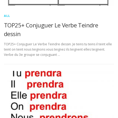
ALL
TOP25+ Conjuguer Le Verbe Teindre
dessin
TOP25+ Conjuguer Le Verbe Teindre dessin. Je teins tu teins il teint elle
teint on teint nous teignons vous teignez ils teignent elles teignent.
Verbe du 3e groupe se conjuguant …