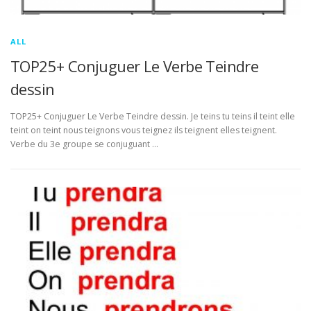
ALL
TOP25+ Conjuguer Le Verbe Teindre
dessin
TOP25+ Conjuguer Le Verbe Teindre dessin. Je teins tu teins il teint elle
teint on teint nous teignons vous teignez ils teignent elles teignent.
Verbe du 3e groupe se conjuguant …