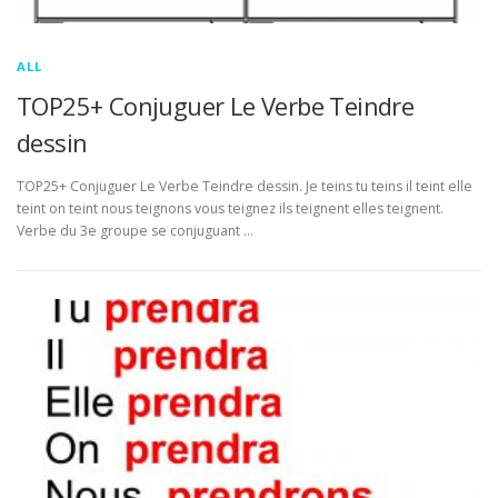
ALL
TOP25+ Conjuguer Le Verbe Teindre
dessin
TOP25+ Conjuguer Le Verbe Teindre dessin. Je teins tu teins il teint elle
teint on teint nous teignons vous teignez ils teignent elles teignent.
Verbe du 3e groupe se conjuguant …