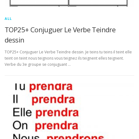
ALL
TOP25+ Conjuguer Le Verbe Teindre
dessin
TOP25+ Conjuguer Le Verbe Teindre dessin. Je teins tu teins il teint elle
teint on teint nous teignons vous teignez ils teignent elles teignent.
Verbe du 3e groupe se conjuguant …