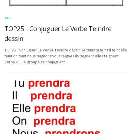
ALL
TOP25+ Conjuguer Le Verbe Teindre
dessin
TOP25+ Conjuguer Le Verbe Teindre dessin. Je teins tu teins il teint elle
teint on teint nous teignons vous teignez ils teignent elles teignent.
Verbe du 3e groupe se conjuguant …