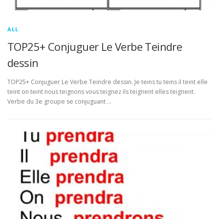
ALL
TOP25+ Conjuguer Le Verbe Teindre
dessin
TOP25+ Conjuguer Le Verbe Teindre dessin. Je teins tu teins il teint elle
teint on teint nous teignons vous teignez ils teignent elles teignent.
Verbe du 3e groupe se conjuguant …