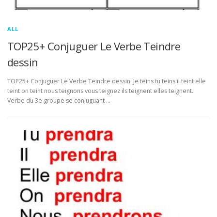
ALL
TOP25+ Conjuguer Le Verbe Teindre
dessin
TOP25+ Conjuguer Le Verbe Teindre dessin. Je teins tu teins il teint elle
teint on teint nous teignons vous teignez ils teignent elles teignent.
Verbe du 3e groupe se conjuguant …