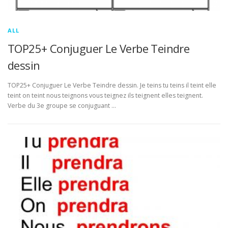
ALL
TOP25+ Conjuguer Le Verbe Teindre
dessin
TOP25+ Conjuguer Le Verbe Teindre dessin. Je teins tu teins il teint elle
teint on teint nous teignons vous teignez ils teignent elles teignent.
Verbe du 3e groupe se conjuguant …