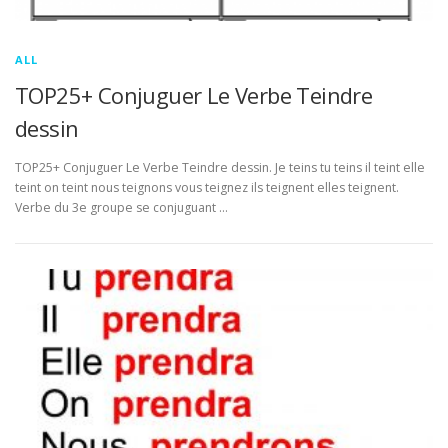
ALL
TOP25+ Conjuguer Le Verbe Teindre
dessin
TOP25+ Conjuguer Le Verbe Teindre dessin. Je teins tu teins il teint elle
teint on teint nous teignons vous teignez ils teignent elles teignent.
Verbe du 3e groupe se conjuguant …