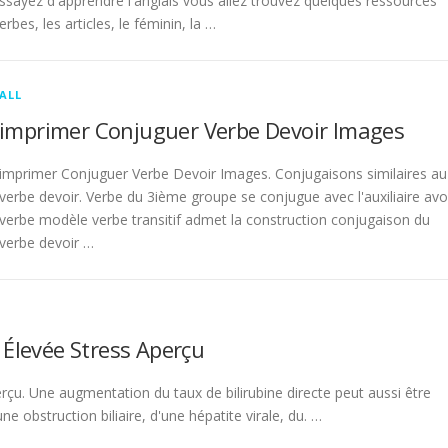
sayez d'apprendre l'anglais vous allez trouvez quelques ressources
rbes, les articles, le féminin, la …
ALL
imprimer Conjuguer Verbe Devoir Images
imprimer Conjuguer Verbe Devoir Images. Conjugaisons similaires au
verbe devoir. Verbe du 3ième groupe se conjugue avec l'auxiliaire avo
verbe modèle verbe transitif admet la construction conjugaison du
verbe devoir …
 Élevée Stress Aperçu
rçu. Une augmentation du taux de bilirubine directe peut aussi être
 obstruction biliaire, d'une hépatite virale, du. …