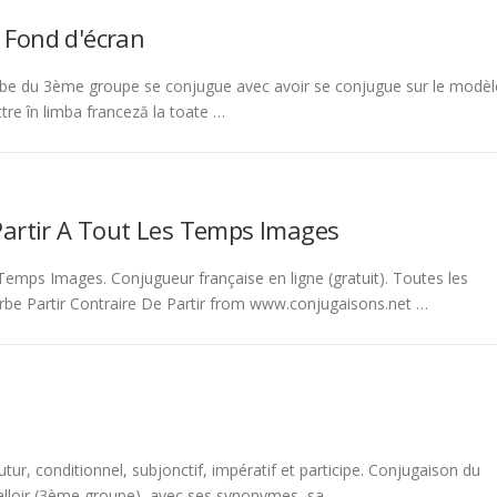
 Fond d'écran
be du 3ème groupe se conjugue avec avoir se conjugue sur le modèl
tre în limba franceză la toate …
Partir A Tout Les Temps Images
emps Images. Conjugueur française en ligne (gratuit). Toutes les
rbe Partir Contraire De Partir from www.conjugaisons.net …
tur, conditionnel, subjonctif, impératif et participe. Conjugaison du
 falloir (3ème groupe), avec ses synonymes, sa …