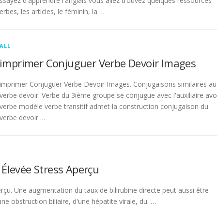
sayez d'apprendre l'anglais vous allez trouvez quelques ressources
rbes, les articles, le féminin, la …
ALL
imprimer Conjuguer Verbe Devoir Images
imprimer Conjuguer Verbe Devoir Images. Conjugaisons similaires au
verbe devoir. Verbe du 3ième groupe se conjugue avec l'auxiliaire avo
verbe modèle verbe transitif admet la construction conjugaison du
verbe devoir …
 Élevée Stress Aperçu
rçu. Une augmentation du taux de bilirubine directe peut aussi être
 obstruction biliaire, d'une hépatite virale, du. …