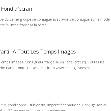
 Fond d'écran
be du 3ème groupe se conjugue avec avoir se conjugue sur le modèl
tre în limba franceză la toate …
Partir A Tout Les Temps Images
emps Images. Conjugueur française en ligne (gratuit). Toutes les
rbe Partir Contraire De Partir from www.conjugaisons.net …
tur, conditionnel, subjonctif, impératif et participe. Conjugaison du
 falloir (3ème groupe), avec ses synonymes, sa …