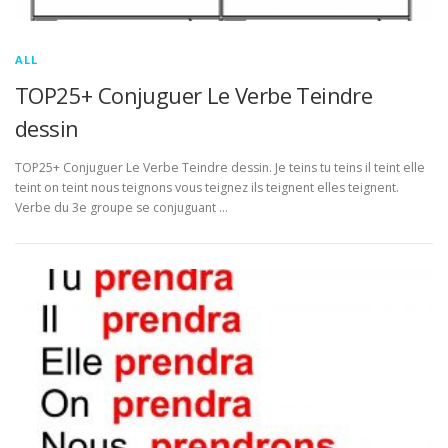
ALL
TOP25+ Conjuguer Le Verbe Teindre
dessin
TOP25+ Conjuguer Le Verbe Teindre dessin. Je teins tu teins il teint elle
teint on teint nous teignons vous teignez ils teignent elles teignent.
Verbe du 3e groupe se conjuguant …