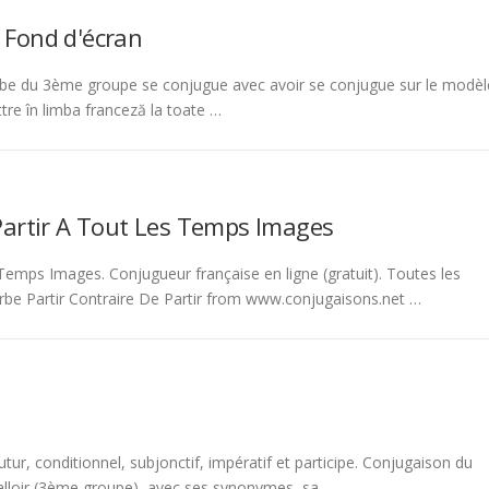
 Fond d'écran
be du 3ème groupe se conjugue avec avoir se conjugue sur le modèl
tre în limba franceză la toate …
Partir A Tout Les Temps Images
emps Images. Conjugueur française en ligne (gratuit). Toutes les
rbe Partir Contraire De Partir from www.conjugaisons.net …
tur, conditionnel, subjonctif, impératif et participe. Conjugaison du
 falloir (3ème groupe), avec ses synonymes, sa …