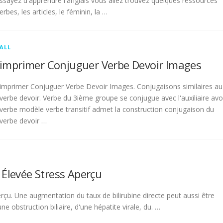
sayez d'apprendre l'anglais vous allez trouvez quelques ressources
rbes, les articles, le féminin, la …
ALL
imprimer Conjuguer Verbe Devoir Images
imprimer Conjuguer Verbe Devoir Images. Conjugaisons similaires au
verbe devoir. Verbe du 3ième groupe se conjugue avec l'auxiliaire avo
verbe modèle verbe transitif admet la construction conjugaison du
verbe devoir …
 Élevée Stress Aperçu
rçu. Une augmentation du taux de bilirubine directe peut aussi être
 obstruction biliaire, d'une hépatite virale, du. …