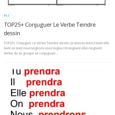
ALL
TOP25+ Conjuguer Le Verbe Teindre
dessin
TOP25+ Conjuguer Le Verbe Teindre dessin. Je teins tu teins il teint elle
teint on teint nous teignons vous teignez ils teignent elles teignent.
Verbe du 3e groupe se conjuguant …