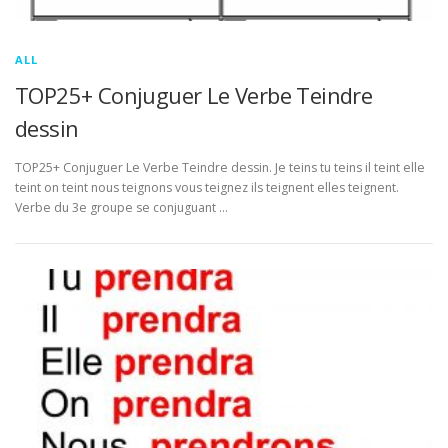
ALL
TOP25+ Conjuguer Le Verbe Teindre
dessin
TOP25+ Conjuguer Le Verbe Teindre dessin. Je teins tu teins il teint elle
teint on teint nous teignons vous teignez ils teignent elles teignent.
Verbe du 3e groupe se conjuguant …