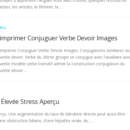
sayez d'apprendre l'anglais vous allez trouvez quelques ressources
rbes, les articles, le féminin, la …
ALL
imprimer Conjuguer Verbe Devoir Images
imprimer Conjuguer Verbe Devoir Images. Conjugaisons similaires au
verbe devoir. Verbe du 3ième groupe se conjugue avec l'auxiliaire avo
verbe modèle verbe transitif admet la construction conjugaison du
verbe devoir …
 Élevée Stress Aperçu
rçu. Une augmentation du taux de bilirubine directe peut aussi être
 obstruction biliaire, d'une hépatite virale, du. …