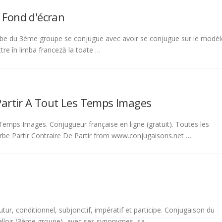
 Fond d'écran
be du 3ème groupe se conjugue avec avoir se conjugue sur le modèl
tre în limba franceză la toate …
Partir A Tout Les Temps Images
emps Images. Conjugueur française en ligne (gratuit). Toutes les
rbe Partir Contraire De Partir from www.conjugaisons.net …
tur, conditionnel, subjonctif, impératif et participe. Conjugaison du
 falloir (3ème groupe), avec ses synonymes, sa …