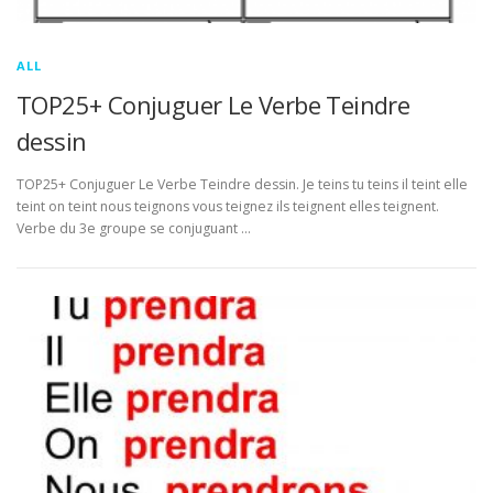
ALL
TOP25+ Conjuguer Le Verbe Teindre
dessin
TOP25+ Conjuguer Le Verbe Teindre dessin. Je teins tu teins il teint elle
teint on teint nous teignons vous teignez ils teignent elles teignent.
Verbe du 3e groupe se conjuguant …