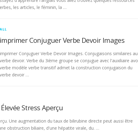
sayez d'apprendre l'anglais vous allez trouvez quelques ressources
rbes, les articles, le féminin, la …
ALL
imprimer Conjuguer Verbe Devoir Images
imprimer Conjuguer Verbe Devoir Images. Conjugaisons similaires au
verbe devoir. Verbe du 3ième groupe se conjugue avec l'auxiliaire avo
verbe modèle verbe transitif admet la construction conjugaison du
verbe devoir …
 Élevée Stress Aperçu
rçu. Une augmentation du taux de bilirubine directe peut aussi être
 obstruction biliaire, d'une hépatite virale, du. …