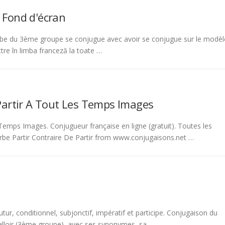
 Fond d'écran
be du 3ème groupe se conjugue avec avoir se conjugue sur le modèl
tre în limba franceză la toate …
Partir A Tout Les Temps Images
emps Images. Conjugueur française en ligne (gratuit). Toutes les
rbe Partir Contraire De Partir from www.conjugaisons.net …
tur, conditionnel, subjonctif, impératif et participe. Conjugaison du
 falloir (3ème groupe), avec ses synonymes, sa …