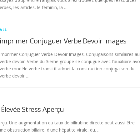
sayez d'apprendre l'anglais vous allez trouvez quelques ressources
rbes, les articles, le féminin, la …
ALL
imprimer Conjuguer Verbe Devoir Images
imprimer Conjuguer Verbe Devoir Images. Conjugaisons similaires au
verbe devoir. Verbe du 3ième groupe se conjugue avec l'auxiliaire avo
verbe modèle verbe transitif admet la construction conjugaison du
verbe devoir …
 Élevée Stress Aperçu
rçu. Une augmentation du taux de bilirubine directe peut aussi être
 obstruction biliaire, d'une hépatite virale, du. …