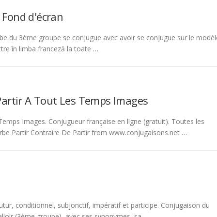
 Fond d'écran
be du 3ème groupe se conjugue avec avoir se conjugue sur le modèl
tre în limba franceză la toate …
Partir A Tout Les Temps Images
emps Images. Conjugueur française en ligne (gratuit). Toutes les
rbe Partir Contraire De Partir from www.conjugaisons.net …
tur, conditionnel, subjonctif, impératif et participe. Conjugaison du
 falloir (3ème groupe), avec ses synonymes, sa …